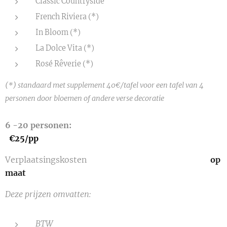
Classic Countryside
French Riviera (*)
In Bloom (*)
La Dolce Vita (*)
Rosé Rêverie (*)
(*) standaard met supplement 40€/tafel voor een tafel van 4
personen door bloemen of andere verse decoratie
6 -20 personen:
€25
/pp
Verplaatsingskosten
op
maat
Deze prijzen omvatten:
BTW